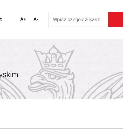
t
A+
A-
zyskim