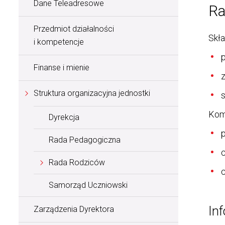
Dane Teleadresowe
Ra
Przedmiot działalności
Skł
i kompetencje
Finanse i mienie
Struktura organizacyjna jednostki
s
Kom
Dyrekcja
p
Rada Pedagogiczna
c
Rada Rodziców
c
Samorząd Uczniowski
Inf
Zarządzenia Dyrektora